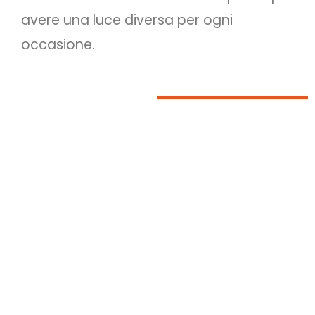
avere una luce diversa per ogni
occasione.
RE+ PRODUCTS ARE
NOW AVAILABLE
ONLINE! SHOP NOW
FOLLOW US ON
INSTAGRAM